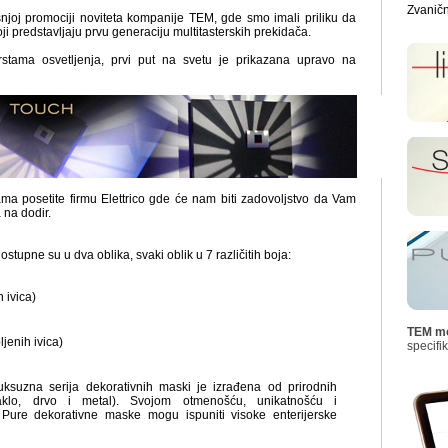
Zvaničn
šnjoj promociji noviteta kompanije TEM, gde smo imali priliku da
i predstavljaju prvu generaciju multitasterskih prekidača.
tama osvetljenja, prvi put na svetu je prikazana upravo na
a posetite firmu Elettrico gde će nam biti zadovoljstvo da Vam
 na dodir.
upne su u dva oblika, svaki oblik u 7 različitih boja:
h ivica)
TEM mo
jenih ivica)
specifi
ksuzna serija dekorativnih maski je izrađena od prirodnih
taklo, drvo i metal). Svojom otmenošću, unikatnošću i
 Pure dekorativne maske mogu ispuniti visoke enterijerske