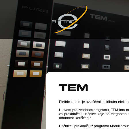
Elettrico d.o.o. je ovlašćeni distributer elektr
U svom proizvodnom programu, TEM ima mod
za prekidače i utičnice koje se elegantno u
udobnosti korišćenja.
Utičnice i prekidači, iz programa Modul proizv