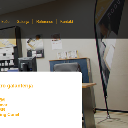
 kuće
Galerija
Reference
Kontakt
tro galanterija
EM
imar
BB
ing Conel