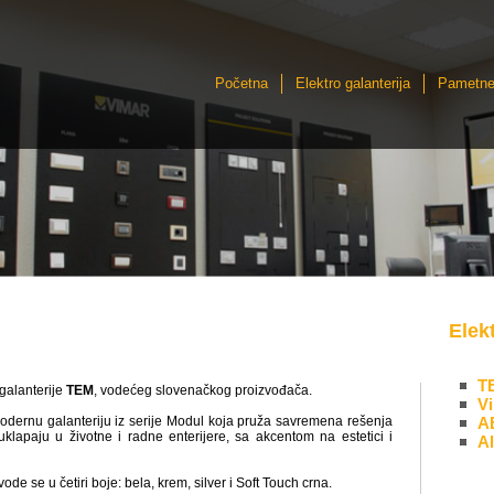
Početna
Elektro galanterija
Pametne
Elek
T
ogalanterije
TEM
, vodećeg slovenačkog proizvođača.
V
ernu galanteriju iz serije Modul koja pruža savremena rešenja
A
klapaju u životne i radne enterijere, sa akcentom na estetici i
Al
ode se u četiri boje: bela, krem, silver i Soft Touch crna.