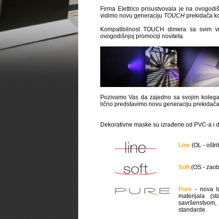
Firma Elettrico prisustvovala je na ovogodi
vidimo novu generaciju
TOUCH
prekidača koj
Kompatibilnost TOUCH dimera sa svim vrs
ovogodišnjoj promociji noviteta.
Pozivamo Vas da zajedno sa svojim kolegam
lično predstavimo novu generaciju prekidača
Dekorativne maske su izrađene od PVC-a i dost
Line
(OL - oštri
Soft
(OS - zaobl
Pure
- nova lu
materijala (s
savršenstvom,
standarde.