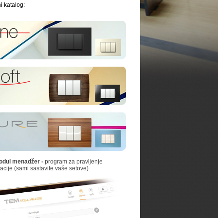
i katalog:
dul menadžer -
program za pravljenje
kacije (sami sastavite vaše setove)